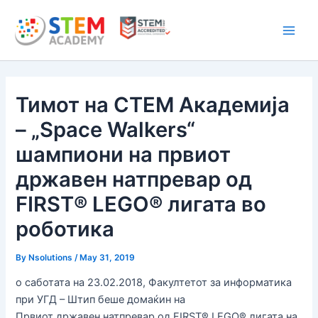
Skip
Main
to
Men
content
Тимот на СТЕМ Академија
– „Space Walkers“
шампиони на првиот
државен натпревар од
FIRST® LEGO® лигата во
роботика
By
Nsolutions
/
May 31, 2019
о саботата на 23.02.2018, Факултетот за информатика
при УГД – Штип беше домаќин на
Првиот државен натпревар од FIRST® LEGO® лигата на