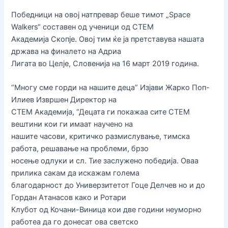
Победници на овој натпревар беше тимот „Space
Walkers“ составен од ученици од СТЕМ
Академија Скопје. Овој тим ќе ја претставува нашата
држава на финалето на Адриа
Лигата во Целје, Словенија на 16 март 2019 година.
“Многу сме горди на нашите деца” Изјави Жарко Поп-
Илиев Извршен Директор на
СТЕМ Академија, “Децата ги покажаа сите СТЕМ
вештини кои ги имаат научено на
нашите часови, критичко размислување, тимска
работа, решавање на проблеми, брзо
носење одлуки и сл. Тие заслужено победија. Оваа
прилика сакам да искажам голема
благодарност до Универзитетот Гоце Делчев но и до
Гордан Атанасов како и Ротари
Клубот од Кочани-Виница кои две години неуморно
работеа да го донесат ова светско