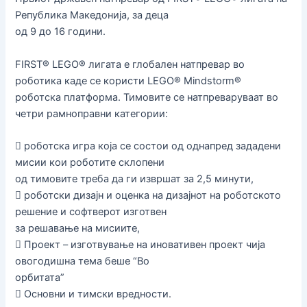
Република Македонија, за деца
од 9 до 16 години.
FIRST® LEGO® лигата е глобален натпревар во
роботика каде се користи LEGO® Mindstorm®
роботска платформа. Тимовите се натпреваруваат во
четри рамноправни категории:
 роботска игра која се состои од однапред зададени
мисии кои роботите склопени
од тимовите треба да ги извршат за 2,5 минути,
 роботски дизајн и оценка на дизајнот на роботското
решение и софтверот изготвен
за решавање на мисиите,
 Проект – изготвување на иновативен проект чија
овогодишна тема беше “Во
орбитата”
 Основни и тимски вредности.