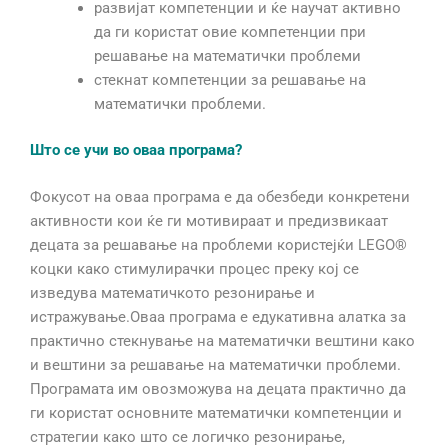
развијат компетенции и ќе научат активно
да ги користат овие компетенции при
решавање на математички проблеми
стекнат компетенции за решавање на
математички проблеми.
Што се учи во оваа програма?
Фокусот на оваа програма е да обезбеди конкретени
активности кои ќе ги мотивираат и предизвикаат
децата за решавање на проблеми користејќи LEGO®
коцки како стимулирачки процес преку кој се
изведува математичкото резонирање и
истражување.Оваа програма е едукативна алатка за
практично стекнување на математички вештини како
и вештини за решавање на математички проблеми.
Програмата им овозможува на децата практично да
ги користат основните математички компетенции и
стратегии како што се логичко резонирање,