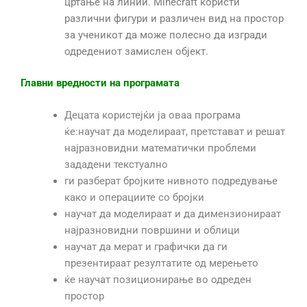
цртање на линии. Minecraft користи
различни фигури и различен вид на простор
за ученикот да може полесно да изгради
одредениот замислен објект.
Главни вредности на програмата
Децата користејќи ја оваа програма
ќе:научат да моделираат, претстават и решат
најразновидни математички проблеми
зададени текстуално
ги разберат бројките нивното подредување
како и операциите со бројки
научат да моделираат и да димензионираат
најразновидни површини и облици
научат да мерат и графички да ги
презентираат резултатите од мерењето
ќе научат позиционирање во одреден
простор