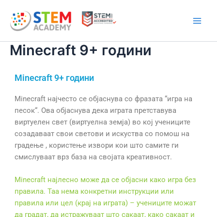
Skip
Main
to
Men
content
Minecraft 9+ години
Minecraft 9+ години
Minecraft најчесто се објаснува со фразата “игра на
песок“. Ова објаснува дека играта претставува
виртуелен свет (виртуелна земја) во кој учениците
созадаваат свои светови и искуства со помош на
градење , користење извори кои што самите ги
смислуваат врз база на својата креативност.
Minecraft најлесно може да се објасни како игра без
правила. Таа нема конкретни инструкции или
правила или цел (крај на играта) – учениците можат
да градат, да истражуваат што сакаат, како сакаат и