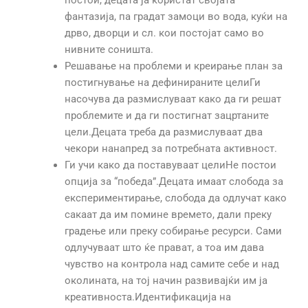
постои, децата ја користат својата
фантазија, па градат замоци во вода, куќи на
дрво, дворци и сл. кои постојат само во
нивните соништа.
Решавање на проблеми и креирање план за
постигнување на дефинираните целиГи
насочува да размислуваат како да ги решат
проблемите и да ги постигнат зацртаните
цели.Децата треба да размислуваат два
чекори нанапред за потребната активност.
Ги учи како да поставуваат целиНе постои
опција за “победа”.Децата имаат слобода за
експериментирање, слобода да одлучат како
сакаат да им помине времето, дали преку
градење или преку собирање ресурси. Сами
одлучуваат што ќе прават, а тоа им дава
чувство на контрола над самите себе и над
околината, на тој начин развивајќи им ја
креативноста.Идентификација на