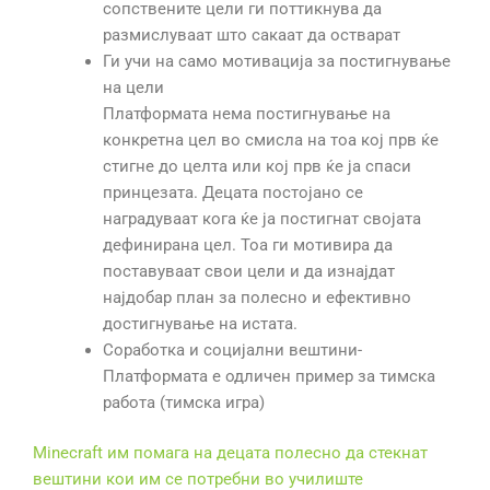
сопствените цели ги поттикнува да
размислуваат што сакаат да остварат
Ги учи на само мотивација за постигнување
на цели
Платформата нема постигнување на
конкретна цел во смисла на тоа кој прв ќе
стигне до целта или кој прв ќе ја спаси
принцезата. Децата постојано се
наградуваат кога ќе ја постигнат својата
дефинирана цел. Тоа ги мотивира да
поставуваат свои цели и да изнајдат
најдобар план за полесно и ефективно
достигнување на истата.
Соработка и социјални вештини-
Платформата е одличен пример за тимска
работа (тимска игра)
Minecraft им помага на децата полесно да стекнат
вештини кои им се потребни во училиште