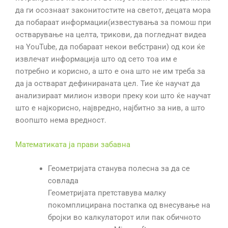
да ги осознаат законитостите на светот, децата мора
да побараат информации(известувања за помош при
остварување на целта, трикови, да погледнат видеа
на YouTube, да побараат некои вебстрани) од кои ќе
извлечат информација што од сето тоа им е
потребно и корисно, а што е она што не им треба за
да ја остварат дефинираната цел. Тие ќе научат да
анализираат милион извори преку кои што ќе научат
што е најкорисно, највредно, најбитно за нив, а што
воопшто нема вредност.
Математиката ја прави забавна
Геометријата станува полесна за да се
совлада
Геометријата претставува малку
покомплицирана постапка од внесување на
бројки во калкулаторот или пак обичното