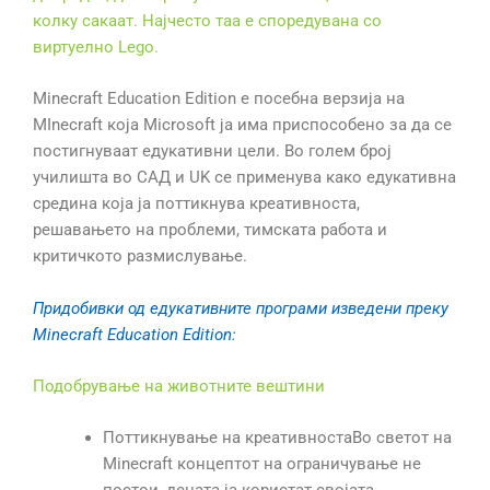
колку сакаат. Најчесто таа е споредувана со
виртуелно Lego.
Minecraft Education Edition е посебна верзија на
MInecraft која Microsoft ја има приспособено за да се
постигнуваат едукативни цели. Во голем број
училишта во САД и UK се применува како едукативна
средина која ја поттикнува креативноста,
решавањето на проблеми, тимската работа и
критичкото размислување.
Придобивки од едукативните програми изведени преку
Minecraft Education Edition:
Подобрување на животните вештини
Поттикнување на креативностаВо светот на
Minecraft концептот на ограничување не