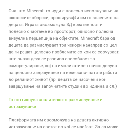
Она што Minecraft го нуди е полесно исполнување на
школските обврски, проширувајќи им го знаењето на
децата. Играта овозможува 3Д креативност и
полесно снаоѓање во просторот, односно полесна
визуелна перцепција на објектите. Minecraft бара од
децата да размислуваат три чекори нанапред со цел
да ги решат целосно проблемите со кои се соочуваат,
што значи дека се развива способност за
саморегулирање, кој на импликативен начин делува
на целосно завршување на веќе започнатите работи
во реланиот живот (пр. децата се насочени кон
завршување на започнатите студии во иднина и сл.)
Го поттикнува аналитичкото размислување и
истражување
Платформата им овозможува на децата активно
истражување на светот во кој се наоѓаат. За да може